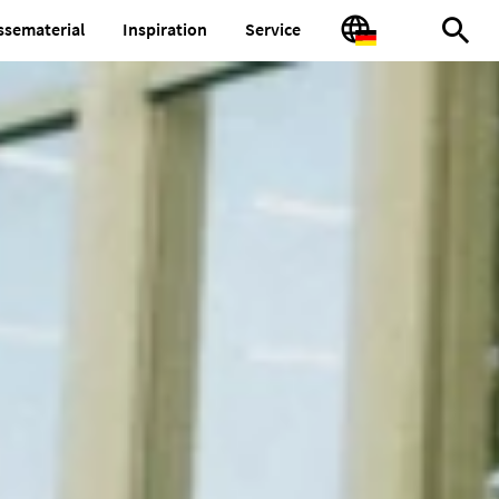
ssematerial
Inspiration
Service
Volltext
Sprache