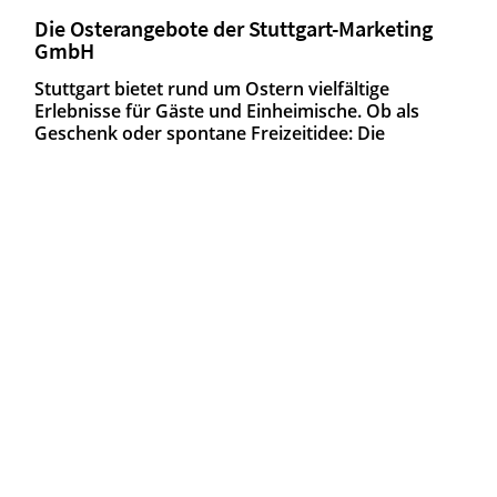
Die Osterangebote der Stuttgart-Marketing
GmbH
Stuttgart bietet rund um Ostern vielfältige
Erlebnisse für Gäste und Einheimische. Ob als
Geschenk oder spontane Freizeitidee: Die
ErlebnisCard, die Angebote im i-Punkt, das
Weinbaumuseum sowie das Tourenangebot
sorgen für ein gelungenes Osterwochenende.
ErlebnisCard:
Die ErlebnisCard ermöglicht 365 Tage lang ab dem
Wunschdatum freien Eintritt bei über 70 Kultur- und
Freizeiteinrichtungen in der Region – ob faszinierende
Museen, aktive Abenteuer oder erholsame Auszeiten,
hier ist für alle was dabei. Erhältlich ist die Karte als
digitale Version oder als Hardticket online sowie im i-
Punkt im Haus des Tourismus.
Alle Leistungsangebote der ErlebnisCard im Überblick
unter
www.erlebniscard-stuttgart.de
.