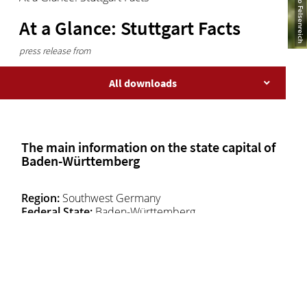
At a Glance: Stuttgart Facts
press release from
All downloads
The main information on the state capital of
Baden-Württemberg
Region:
Southwest Germany
Federal State:
Baden-Württemberg
State Capital:
Stuttgart, seat of the Baden-
Württemberg state parliament since 1952
Airport Stuttgart:
International Airport of the State
Capital of Baden-Württemberg
City Coat of Arms:
Shield with a black horse rampant
on a gold field