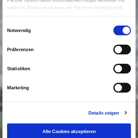
weiteren Datenzusammen, die Sie ihnen bereitgestellt
haben oder die sie im Rahmen IhrerNutzung der Dienste
gesammelt haben.
Einwilligungsauswahl
Impressum
|
Datenschutzerklärung
Notwendig
Präferenzen
Statistiken
Marketing
Details zeigen
Alle Cookies akzeptieren