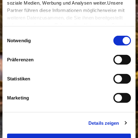
soziale Medien, Werbung und Analysen weiter.Unsere
Partner führen diese Informationen möglicherweise mit
weiteren Datenzusammen, die Sie ihnen bereitgestellt
haben oder die sie im Rahmen IhrerNutzung der Dienste
gesammelt haben.
Einwilligungsauswahl
Impressum
|
Datenschutzerklärung
Notwendig
Präferenzen
Statistiken
Marketing
Details zeigen