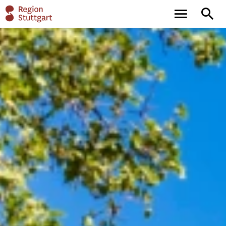
main
full-
navigation
text
search