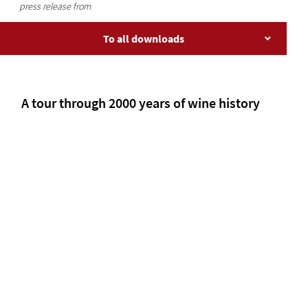
press release from
To all downloads
A tour through 2000 years of wine history
Stuttgart's Museum of Viniculture has been in
existence since 1979. In the historical ambience of the
Old Winepress in the district of Uhlbach, the history of
wine is presented in a modern, state-of-the-art
exhibition.
Stuttgart is a city with a long tradition of wine growing.
And for more than 40 years now Stuttgart's Museum of
Viniculture has been making this history come alive.
Changes in wine-growing methods and the advances
made by vintners in recent decades are reflected in
the award-winning excellence of Württemberg's
wines.