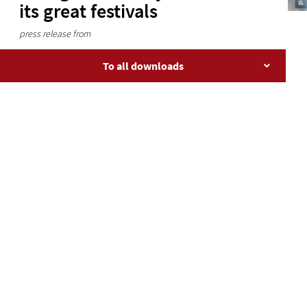
its great festivals
press release from
To all downloads
Baden-Württemberg's state capital traditionally hosts
lots of festivals. Each year the Stuttgart Spring Festival
rings in the festival season, which ends with the
Stuttgart Christmas Market.
86
th
Stuttgart Spring Festival
Traditional roundabouts, the very latest fairground
rides and sociable festival marquees fill the
Cannstatter Wasen fairground each spring. The world's
largest Spring Festival will be held from 18
th
April to
10
th
May 2026 and is a real highlight, especially for
families. Three weeks long, around 250 showmen,
festival hosts and market traders provide the best of