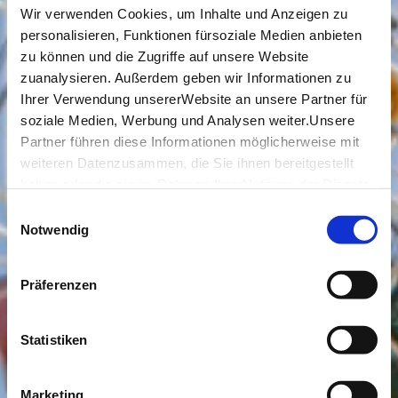
Wir verwenden Cookies, um Inhalte und Anzeigen zu
personalisieren, Funktionen fürsoziale Medien anbieten
zu können und die Zugriffe auf unsere Website
zuanalysieren. Außerdem geben wir Informationen zu
Ihrer Verwendung unsererWebsite an unsere Partner für
soziale Medien, Werbung und Analysen weiter.Unsere
Partner führen diese Informationen möglicherweise mit
weiteren Datenzusammen, die Sie ihnen bereitgestellt
haben oder die sie im Rahmen IhrerNutzung der Dienste
gesammelt haben.
Einwilligungsauswahl
Impressum
|
Datenschutzerklärung
Notwendig
Präferenzen
Statistiken
Marketing