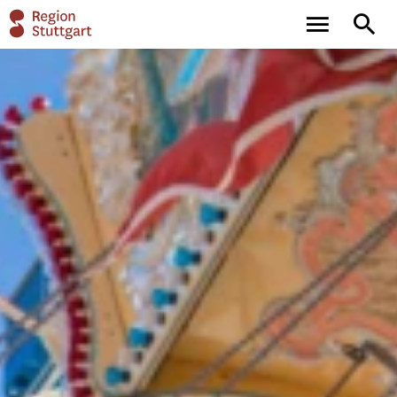
main
full-
navigation
text
search